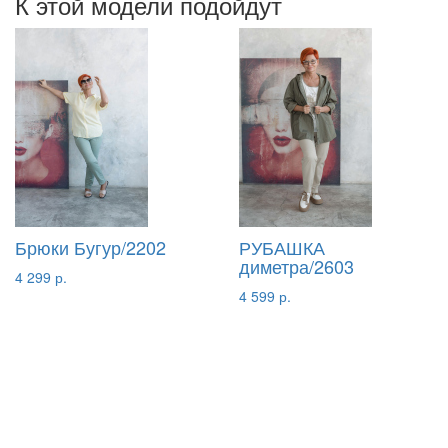
К этой модели подойдут
Брюки Бугур/2202
РУБАШКА
диметра/2603
4 299 р.
4 599 р.