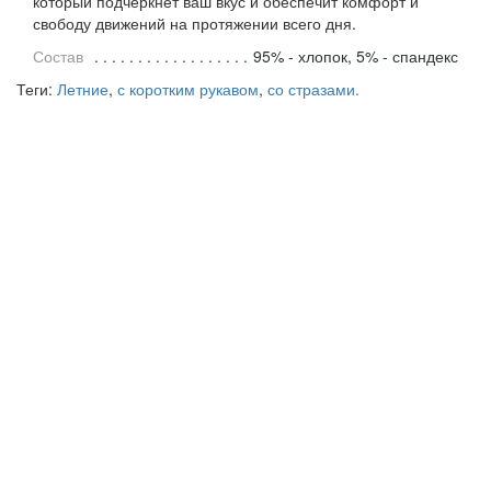
который подчеркнет ваш вкус и обеспечит комфорт и
свободу движений на протяжении всего дня.
Состав
95% - хлопок, 5% - спандекс
Теги:
Летние
,
с коротким рукавом
,
со стразами.