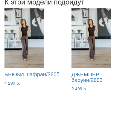
К этой модели подойдут
БРЮКИ шафран/2605
ДЖЕМПЕР
баруни/2603
4 299 р.
2 499 р.