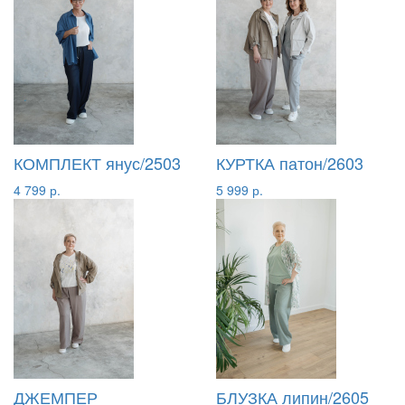
КОМПЛЕКТ янус/2503
КУРТКА патон/2603
4 799 р.
5 999 р.
ДЖЕМПЕР
БЛУЗКА липин/2605