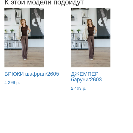
К этой модели подойдут
БРЮКИ шафран/2605
ДЖЕМПЕР
баруни/2603
4 299 р.
2 499 р.