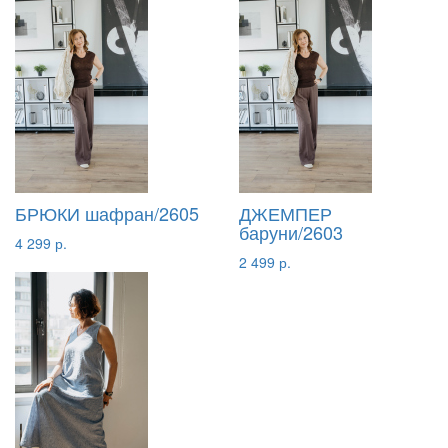
БРЮКИ шафран/2605
ДЖЕМПЕР
баруни/2603
4 299 р.
2 499 р.